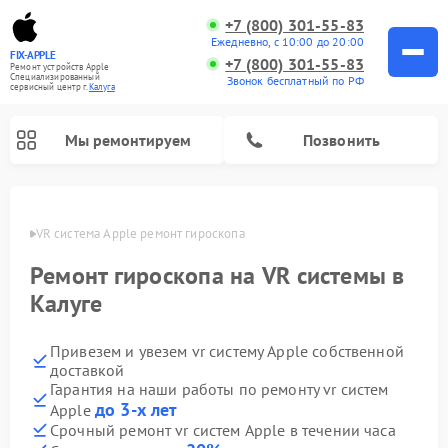
+7 (800) 301-55-83
Ежедневно, с 10:00 до 20:00
FIX-APPLE
+7 (800) 301-55-83
Ремонт устройств Apple
Специализированный
Звонок бесплатный по РФ
cервисный центр г.
Калуга
Мы ремонтируем
Позвонить
алуге
VR система Apple ремонт гироскопа
Ремонт гироскопа на VR системы в
Калуге
Привезем и увезем vr систему Apple собственной
доставкой
Гарантия на наши работы по ремонту vr систем
до 3-х лет
Apple
Срочный ремонт vr систем Apple в течении часа