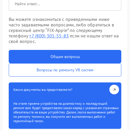
Вы можете ознакомиться с приведенными ниже
часто задаваемыми вопросами, либо обратиться в
сервисный центр “FIX-Apple” по следующему
телефону
+7 (800) 301-55-83
если не нашли ответ на
свой вопрос.
Общие вопросы
Вопросы по ремонту VR систем
Какие документы вы предоставляете?
На этапе приема устройства на диагностику и последующий
ремонт вам будет предоставлен заказ-наряд с указанием страховых
обязательств на ваше устройство. Далее, после выполнения работ
по ремонту техники, вы получите акт выполненных работ и
гарантийный талон.