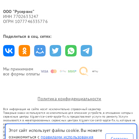
ООО "Русервис"
ИНН 7702633247
ОГРН 1077746335776
Поделиться в соц. сетях:
Мы принимаем
все формы оплаты
Политика конфиденциальности
Вся информация на сайте носит исключительно справочный характер.
Товарные знаки используются исключительно для описания устройств, в отношении которых
сервисные центры klg.service-centr-apple-fix.ru предоставляют услуги по ремонту. Услуги
оказываются в неавторизованных сервисных центрах klg.service-centr-apple-fix.ru, которые не
связаны с правообладателями товарных знаков или их официальными представителями.
Ремонт осуществляется для устройств, уже введенных в гражданский оборот в соответствии
Этот сайт использует файлы cookie. Вы можете
со статьей 1487 ГК РФ.
Использование товарных знаков не преследует цели индивидуализации услуг или введения
ознакомиться с
правилами использования
Согласен
потребителей в заблуждение, а служит для информирования о предоставляемых услугах по