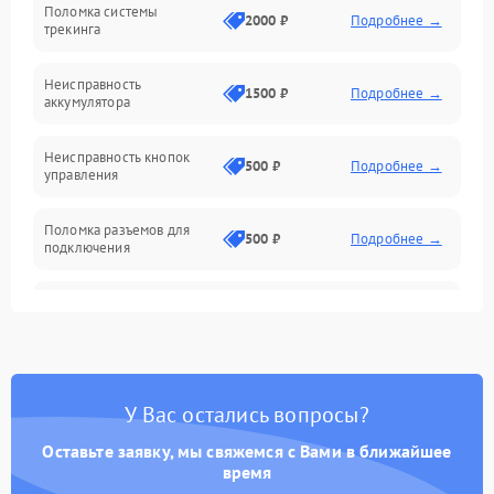
Поломка системы
Механические повреждения
2000 ₽
Подробнее →
трекинга
Оптика
Неисправность
1500 ₽
Подробнее →
аккумулятора
Механика
Неисправность кнопок
500 ₽
Подробнее →
управления
Поломка разъемов для
500 ₽
Подробнее →
подключения
Неисправность системы
1000 ₽
Подробнее →
звука
Повреждение проводов
500 ₽
Подробнее →
У Вас остались вопросы?
Неисправность системы
1000 ₽
Подробнее →
защиты от перегрузок
Оставьте заявку, мы свяжемся с Вами в ближайшее
время