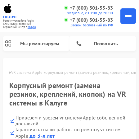
+7 (800) 301-55-83
Ежедневно, с 10:00 до 20:00
FIX-APPLE
+7 (800) 301-55-83
Ремонт устройств Apple
Специализированный
Звонок бесплатный по РФ
cервисный центр г.
Калуга
Мы ремонтируем
Позвонить
алуге
VR система Apple корпусный ремонт (замена резинок, креплений, кно
Корпусный ремонт (замена
резинок, креплений, кнопок) на VR
системы в Калуге
Привезем и увезем vr систему Apple собственной
доставкой
Гарантия на наши работы по ремонту vr систем
до 3-х лет
Apple