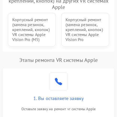
креплений, кнопок) на других VR системах
Неисправность системы
1000 ₽
Подробнее →
защиты от перегрева
Apple
Корпусный ремонт
Корпусный ремонт
(замена резинок,
(замена резинок,
креплений, кнопок)
креплений, кнопок)
VR системы Apple
VR системы Apple
Vision Pro (M5)
Vision Pro
Этапы ремонта VR системы Apple
1. Вы оставляете заявку
Оставьте заявку на ремонт vr системы Apple