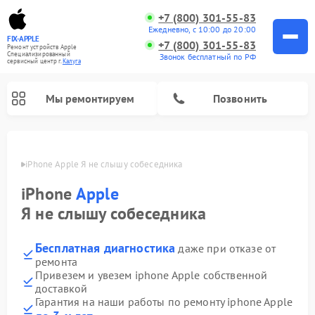
+7 (800) 301-55-83
Ежедневно, с 10:00 до 20:00
FIX-APPLE
+7 (800) 301-55-83
Ремонт устройств Apple
Специализированный
Звонок бесплатный по РФ
cервисный центр г.
Калуга
Мы ремонтируем
Позвонить
алуге
iPhone Apple Я не слышу собеседника
iPhone
Apple
Я не слышу собеседника
Бесплатная диагностика
даже при отказе от
ремонта
Привезем и увезем iphone Apple собственной
доставкой
Гарантия на наши работы по ремонту iphone Apple