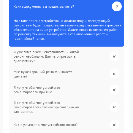
Какие документы вы предоставляете?
На этапе приема устройства на диагностику и последующий
ремонт вам будет предоставлен заказ-наряд с указанием страховых
обязательств на ваше устройство. Далее, после выполнения работ
по ремонту техники, вы получите акт выполненных работ и
гарантийный талон.
Я уже знаю в чем неисправность и какой
ремонт необходим. Для чего проводить
диагностику?
Мне нужен срочный ремонт. Сможете
сделать?
Я хочу, чтобы мое устройство
ремонтировали при мне.
Я хочу, чтобы мое устройство
ремонтировалось только оригинальными
запчастями.
Как я узнаю, что мое устройство готово?