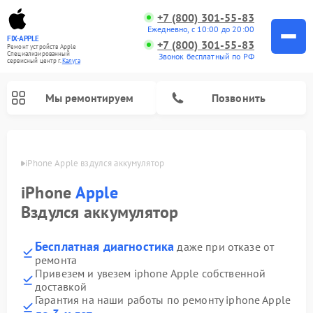
+7 (800) 301-55-83
Ежедневно, с 10:00 до 20:00
FIX-APPLE
+7 (800) 301-55-83
Ремонт устройств Apple
Специализированный
Звонок бесплатный по РФ
cервисный центр г.
Калуга
Мы ремонтируем
Позвонить
алуге
iPhone Apple вздулся аккумулятор
iPhone
Apple
Вздулся аккумулятор
Бесплатная диагностика
даже при отказе от
ремонта
Привезем и увезем iphone Apple собственной
доставкой
Гарантия на наши работы по ремонту iphone Apple