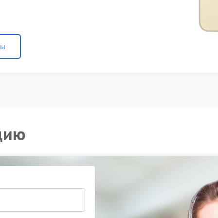
ны
цию