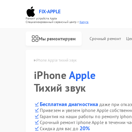
FIX-APPLE
Ремонт устройств Apple
Специализированный cервисный центр г.
Калуга
Мы ремонтируем
Срочный ремонт
Це
hone Apple в Калуге
iPhone Apple тихий звук
iPhone
Apple
Тихий звук
Бесплатная диагностика
даже при отказ
Привезем и увезем iphone Apple собственн
Гарантия на наши работы по ремонту ipho
Срочный ремонт iphone Apple в течении ча
20%
Скидка для вас до