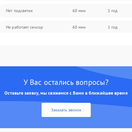
Нет подсветки
60 мин
1 год
Не работает сенсор
60 мин
1 год
Мерцает изображение
60 мин
1 год
Не работает 3D Touch
60 мин
1 год
Не работает Face ID
60 мин
1 год
У Вас остались вопросы?
Оставьте заявку, мы свяжемся с Вами в ближайшее время
Заказать звонок