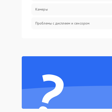
Камеры
Проблемы с дисплеем и сенсором
Зарядка
Проблемы с питанием, зарядкой и
аккумулятором
?
Проблемы с работой системы, корпусом и
другие