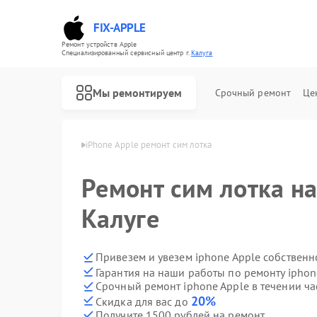
FIX-APPLE
Ремонт устройств Apple
Специализированный cервисный центр г.
Калуга
Мы ремонтируем
Срочный ремонт
Це
hone Apple в Калуге
iPhone Apple ремонт сим лотка
Ремонт сим лотка на
Калуге
Привезем и увезем iphone Apple собственн
Гарантия на наши работы по ремонту ipho
Срочный ремонт iphone Apple в течении ча
20%
Скидка для вас до
Получите 1500 рублей на ремонт