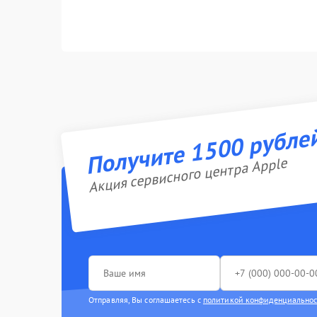
Получите 1500 рубле
Акция сервисного центра Apple
Отправляя, Вы соглашаетесь с
политикой конфиденциально