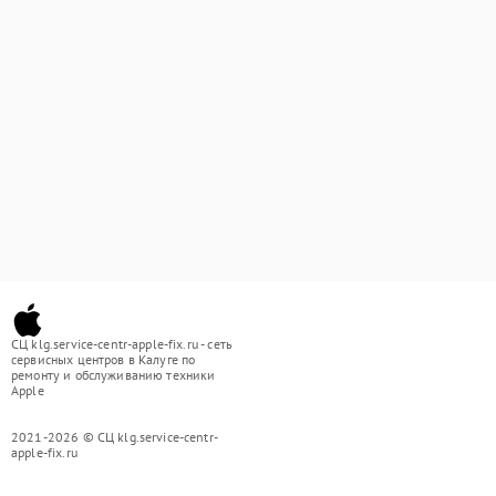
СЦ klg.service-centr-apple-fix.ru - сеть
сервисных центров в Калуге по
ремонту и обслуживанию техники
Apple
2021-2026 © СЦ klg.service-centr-
apple-fix.ru