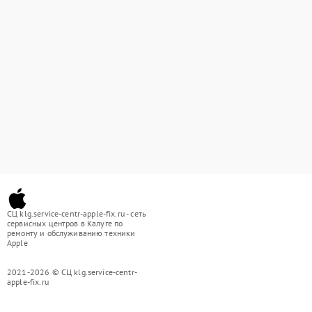
СЦ klg.service-centr-apple-fix.ru - сеть
сервисных центров в Калуге по
ремонту и обслуживанию техники
Apple
2021-2026 © СЦ klg.service-centr-
apple-fix.ru