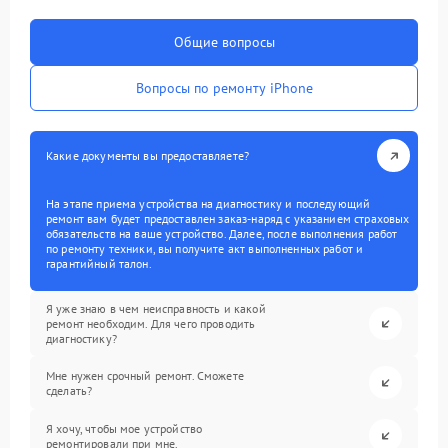
Общие вопросы
Вопросы по ремонту iPhone
Какие документы вы предоставляете?
На этапе приема устройства на диагностику и последующий
ремонт вам будет предоставлен заказ-наряд с указанием страховых
обязательств на ваше устройство. Далее, после выполнения работ
по ремонту техники, вы получите акт выполненных работ и
гарантийный талон.
Я уже знаю в чем неисправность и какой
ремонт необходим. Для чего проводить
диагностику?
Мне нужен срочный ремонт. Сможете
сделать?
Я хочу, чтобы мое устройство
ремонтировали при мне.