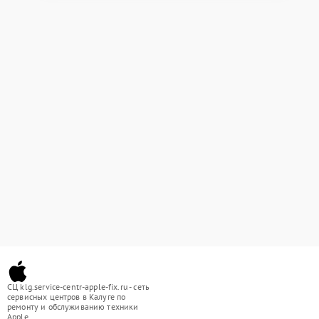
СЦ klg.service-centr-apple-fix.ru - сеть
сервисных центров в Калуге по
ремонту и обслуживанию техники
Apple