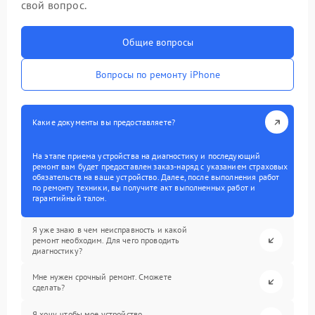
свой вопрос.
Общие вопросы
Вопросы по ремонту iPhone
Какие документы вы предоставляете?
На этапе приема устройства на диагностику и последующий
ремонт вам будет предоставлен заказ-наряд с указанием страховых
обязательств на ваше устройство. Далее, после выполнения работ
по ремонту техники, вы получите акт выполненных работ и
гарантийный талон.
Я уже знаю в чем неисправность и какой
ремонт необходим. Для чего проводить
диагностику?
Мне нужен срочный ремонт. Сможете
сделать?
Я хочу, чтобы мое устройство