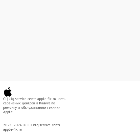
СЦ klg.service-centr-apple-fix.ru - сеть
сервисных центров в Калуге по
ремонту и обслуживанию техники
Apple
2021-2026 © СЦ klg.service-centr-
apple-fix.ru