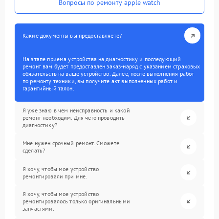
Вопросы по ремонту apple watch
Какие документы вы предоставляете?
На этапе приема устройства на диагностику и последующий
ремонт вам будет предоставлен заказ-наряд с указанием страховых
обязательств на ваше устройство. Далее, после выполнения работ
по ремонту техники, вы получите акт выполненных работ и
гарантийный талон.
Я уже знаю в чем неисправность и какой
ремонт необходим. Для чего проводить
диагностику?
Мне нужен срочный ремонт. Сможете
сделать?
Я хочу, чтобы мое устройство
ремонтировали при мне.
Я хочу, чтобы мое устройство
ремонтировалось только оригинальными
запчастями.