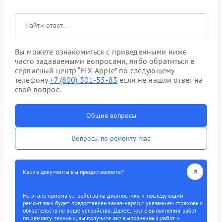
Вы можете ознакомиться с приведенными ниже
часто задаваемыми вопросами, либо обратиться в
сервисный центр “FIX-Apple” по следующему
телефону
+7 (800) 301-55-83
если не нашли ответ на
свой вопрос.
Общие вопросы
Вопросы по ремонту mac
Какие документы вы предоставляете?
На этапе приема устройства на диагностику и последующий
ремонт вам будет предоставлен заказ-наряд с указанием страховых
обязательств на ваше устройство. Далее, после выполнения работ
по ремонту техники, вы получите акт выполненных работ и