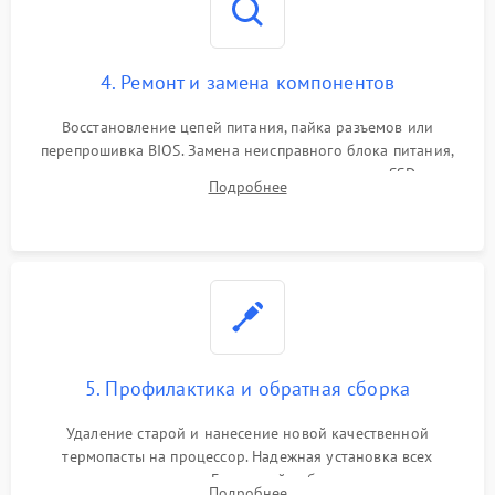
4. Ремонт и замена компонентов
Восстановление цепей питания, пайка разъемов или
перепрошивка BIOS. Замена неисправного блока питания,
видеокарты, процессора или установка нового SSD для
Подробнее
восстановления и повышения скорости работы системы.
5. Профилактика и обратная сборка
Удаление старой и нанесение новой качественной
термопасты на процессор. Надежная установка всех
комплектующих в слоты. Грамотный кабель-менеджмент для
Подробнее