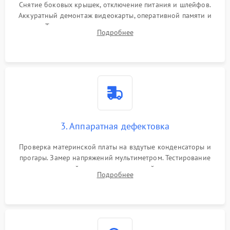
Снятие боковых крышек, отключение питания и шлейфов.
Аккуратный демонтаж видеокарты, оперативной памяти и
кулеров. Тщательная очистка корпуса и радиаторов от пыли
Подробнее
с помощью сжатого воздуха для предотвращения
замыканий.
3. Аппаратная дефектовка
Проверка материнской платы на вздутые конденсаторы и
прогары. Замер напряжений мультиметром. Тестирование
оперативной памяти и накопителей с помощью
Подробнее
диагностического ПО для выявления сбойных секторов и
ошибок.