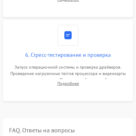
обеспечения правильной циркуляции воздуха внутри
корпуса ПК.
6. Стресс-тестирование и проверка
Запуск операционной системы и проверка драйверов.
Проведение нагрузочных тестов процессора и видеокарты
для контроля температур. Проверка работоспособности всех
Подробнее
USB-портов, аудиовыходов и сетевого подключения.
FAQ. Ответы на вопросы