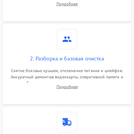
сигналов POST. Оценка работы блока питания для
Подробнее
локализации базовых неисправностей без полного разбора.
2. Разборка и базовая очистка
Снятие боковых крышек, отключение питания и шлейфов.
Аккуратный демонтаж видеокарты, оперативной памяти и
кулеров. Тщательная очистка корпуса и радиаторов от пыли
Подробнее
с помощью сжатого воздуха для предотвращения
замыканий.