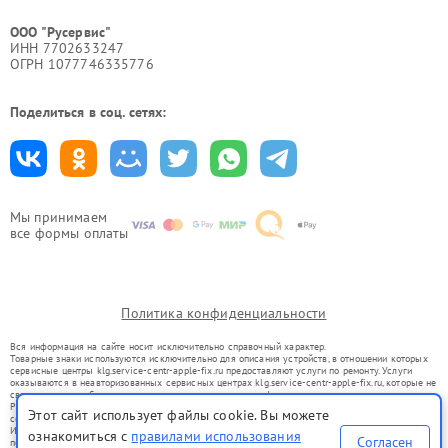
ООО "Русервис"
ИНН 7702633247
ОГРН 1077746335776
Поделиться в соц. сетях:
Мы принимаем
все формы оплаты
Политика конфиденциальности
Вся информация на сайте носит исключительно справочный характер.
Товарные знаки используются исключительно для описания устройств, в отношении которых
сервисные центры klg.service-centr-apple-fix.ru предоставляют услуги по ремонту. Услуги
оказываются в неавторизованных сервисных центрах klg.service-centr-apple-fix.ru, которые не
связаны с правообладателями товарных знаков или их официальными представителями.
Ремонт осуществляется для устройств, уже введенных в гражданский оборот в соответствии
Этот сайт использует файлы cookie. Вы можете
со статьей 1487 ГК РФ.
Использование товарных знаков не преследует цели индивидуализации услуг или введения
ознакомиться с
правилами использования
Согласен
потребителей в заблуждение, а служит для информирования о предоставляемых услугах по