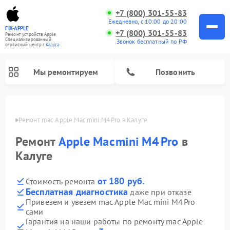
+7 (800) 301-55-83
Ежедневно, с 10:00 до 20:00
FIX-APPLE
+7 (800) 301-55-83
Ремонт устройств Apple
Специализированный
Звонок бесплатный по РФ
cервисный центр г.
Калуга
Мы ремонтируем
Позвонить
алуге
Ремонт mac Apple Mac mini M4 Pro в Калуге
Ремонт
Apple Mac mini M4 Pro
в
Калуге
от 180 руб.
Стоимость ремонта
Бесплатная диагностика
даже при отказе
Привезем и увезем mac Apple Mac mini M4 Pro
сами
Гарантия на наши работы по ремонту mac Apple