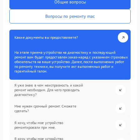
Общие вопросы
Вопросы по ремонту mac
Какие документы вы предоставляете?
На этапе приема устройства на диагностику и последующий
ремонт вам будет предоставлен заказ-наряд с указанием страховых
обязательств на ваше устройство. Далее, после выполнения работ
по ремонту техники, вы получите акт выполненных работ и
гарантийный талон.
Я уже знаю в чем неисправность и какой
ремонт необходим. Для чего проводить
диагностику?
Мне нужен срочный ремонт. Сможете
сделать?
Я хочу, чтобы мое устройство
ремонтировали при мне.
Я хочу, чтобы мое устройство