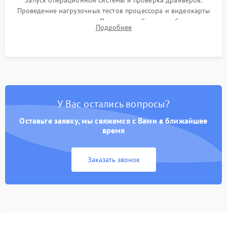
Запуск операционной системы и проверка драйверов.
Проведение нагрузочных тестов процессора и видеокарты
для контроля температур. Проверка работоспособности всех
Подробнее
USB-портов, аудиовыходов и сетевого подключения.
У Вас остались вопросы?
Оставьте заявку, мы свяжемся с Вами в ближайшее
время
Заказать звонок