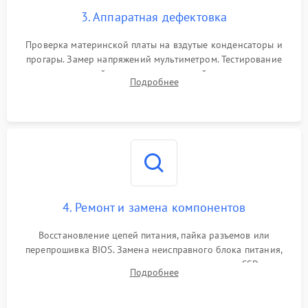
3. Аппаратная дефектовка
Проверка материнской платы на вздутые конденсаторы и
прогары. Замер напряжений мультиметром. Тестирование
оперативной памяти и накопителей с помощью
Подробнее
диагностического ПО для выявления сбойных секторов и
ошибок.
4. Ремонт и замена компонентов
Восстановление цепей питания, пайка разъемов или
перепрошивка BIOS. Замена неисправного блока питания,
видеокарты, процессора или установка нового SSD для
Подробнее
восстановления и повышения скорости работы системы.