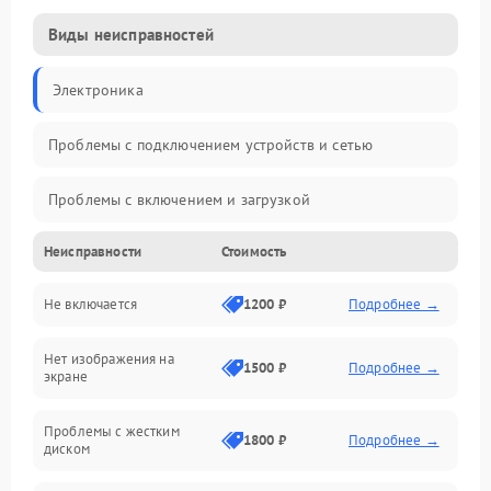
Виды неисправностей
Электроника
Проблемы с подключением устройств и сетью
Проблемы с включением и загрузкой
Неисправности
Стоимость
Проблемы с изображением и монитором
Не включается
1200 ₽
Подробнее →
Проблемы с производительностью и стабильностью
Нет изображения на
Прочие специфичные проблемы
1500 ₽
Подробнее →
экране
Проблемы с хранением данных
Проблемы с жестким
1800 ₽
Подробнее →
диском
Механические повреждения