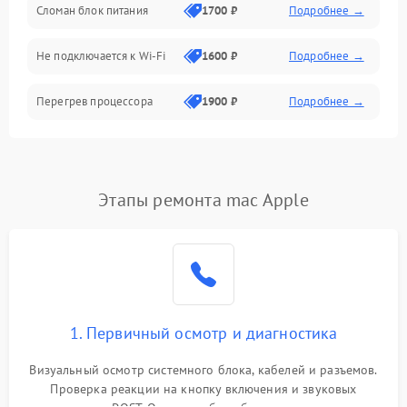
Сломан блок питания
1700 ₽
Подробнее →
Программное обеспечение
Не подключается к Wi-Fi
1600 ₽
Подробнее →
Аудио
Перегрев процессора
1900 ₽
Подробнее →
Проблемы с видеокартой
1800 ₽
Подробнее →
Проблемы с
Этапы ремонта mac Apple
подключением внешних
1400 ₽
Подробнее →
устройств
Не работает система
1700 ₽
Подробнее →
охлаждения
Ошибки в работе
1. Первичный осмотр и диагностика
1500 ₽
Подробнее →
оперативной памяти
Визуальный осмотр системного блока, кабелей и разъемов.
Не распознается USB-порт
1300 ₽
Подробнее →
Проверка реакции на кнопку включения и звуковых