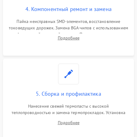
4. Компонентный ремонт и замена
Пайка неисправных SMD-элементов, восстановление
токоведущих дорожек. Замена BGA-чипов с использованием
инфракрасной паяльной станции. Прошивка микросхемы
Подробнее
BIOS или замена поврежденных портов USB
5. Сборка и профилактика
Нанесение свежей термопасты с высокой
теплопроводностью и замена термопрокладок. Установка
системы охлаждения, подключение всех внутренних
Подробнее
шлейфов, модулей памяти и накопителей. Предварительная
сборка корпуса.