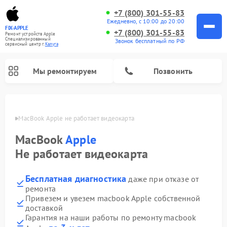
+7 (800) 301-55-83
Ежедневно, с 10:00 до 20:00
FIX-APPLE
+7 (800) 301-55-83
Ремонт устройств Apple
Специализированный
Звонок бесплатный по РФ
cервисный центр г.
Калуга
Мы ремонтируем
Позвонить
алуге
MacBook Apple не работает видеокарта
MacBook
Apple
Не работает видеокарта
Бесплатная диагностика
даже при отказе от
ремонта
Привезем и увезем macbook Apple собственной
доставкой
Гарантия на наши работы по ремонту macbook