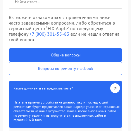
Вы можете ознакомиться с приведенными ниже
часто задаваемыми вопросами, либо обратиться в
сервисный центр “FIX-Apple” по следующему
телефону
+7 (800) 301-55-83
если не нашли ответ на
свой вопрос.
Общие вопросы
Вопросы по ремонту macbook
Какие документы вы предоставляете?
На этапе приема устройства на диагностику и последующий
ремонт вам будет предоставлен заказ-наряд с указанием страховых
обязательств на ваше устройство. Далее, после выполнения работ
по ремонту техники, вы получите акт выполненных работ и
гарантийный талон.