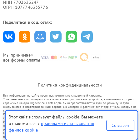
ИНН 7702633247
ОГРН 1077746335776
Поделиться в соц. сетях:
Мы принимаем
все формы оплаты
Политика конфиденциальности
Вся информация на сайте носит исключительно справочный характер.
Товарные знаки используются исключительно для описания устройств, в отношении которых
сервисные центры klg.service-centr-apple-fix.ru предоставляют услуги по ремонту. Услуги
оказываются в неавторизованных сервисных центрах klg.service-centr-apple-fix.ru, которые не
связаны с правообладателями товарных знаков или их официальными представителями.
Ремонт осуществляется для устройств, уже введенных в гражданский оборот в соответствии
Этот сайт использует файлы cookie. Вы можете
со статьей 1487 ГК РФ.
Использование товарных знаков не преследует цели индивидуализации услуг или введения
ознакомиться с
правилами использования
Согласен
потребителей в заблуждение, а служит для информирования о предоставляемых услугах по
ремонту техники указанных брендов.
файлов cookie
Представленная на сайте информация не является публичной офертой, определяемой
положениями Статьи 437(2) Гражданского кодекса РФ