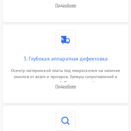
системы охлаждения, очистка кулера от пыли и удаление
Подробнее
высохшей термопасты с кристаллов чипов.
3. Глубокая аппаратная дефектовка
Осмотр материнской платы под микроскопом на наличие
окислов от влаги и прогаров. Замеры сопротивлений и
дежурных напряжений. Проверка цепей питания,
Подробнее
мультиконтроллера, процессора и видеочипа.