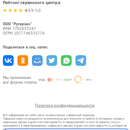
Рейтинг сервисного центра
4.9-5.0
ООО "Русервис"
ИНН 7702633247
ОГРН 1077746335776
Поделиться в соц. сетях:
Мы принимаем
все формы оплаты
Политика конфиденциальности
Вся информация на сайте носит исключительно справочный характер.
Товарные знаки используются исключительно для описания устройств, в отношении которых
сервисные центры klg.service-centr-apple-fix.ru предоставляют услуги по ремонту. Услуги
оказываются в неавторизованных сервисных центрах klg.service-centr-apple-fix.ru, которые не
связаны с правообладателями товарных знаков или их официальными представителями.