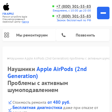
+7 (800) 301-55-83
Ежедневно, с 10:00 до 20:00
FIX-APPLE
+7 (800) 301-55-83
Ремонт устройств Apple
Специализированный
Звонок бесплатный по РФ
cервисный центр г.
Калуга
Мы ремонтируем
Позвонить
алуге
Наушники Apple AirPods (2nd Generation) проблемы с активным шумо
Наушники
Apple AirPods (2nd
Generation)
Проблемы с активным
шумоподавлением
от 480 руб.
Стоимость ремонта
Бесплатная диагностика
даже при отказе от