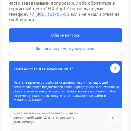
часто задаваемыми вопросами, либо обратиться в
сервисный центр “FIX-Apple” по следующему
телефону
+7 (800) 301-55-83
если не нашли ответ на
свой вопрос.
Общие вопросы
Вопросы по ремонту наушников
Какие документы вы предоставляете?
На этапе приема устройства на диагностику и последующий
ремонт вам будет предоставлен заказ-наряд с указанием страховых
обязательств на ваше устройство. Далее, после выполнения работ
по ремонту техники, вы получите акт выполненных работ и
гарантийный талон.
Я уже знаю в чем неисправность и какой
ремонт необходим. Для чего проводить
диагностику?