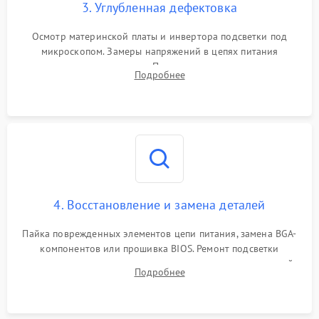
3. Углубленная дефектовка
Осмотр материнской платы и инвертора подсветки под
микроскопом. Замеры напряжений в цепях питания
процессора и видеокарты. Проверка состояния жесткого
Подробнее
диска и оперативной памяти с помощью POST-карт и
мультиметра.
4. Восстановление и замена деталей
Пайка поврежденных элементов цепи питания, замена BGA-
компонентов или прошивка BIOS. Ремонт подсветки
матрицы, замена неисправного накопителя на скоростной
Подробнее
SSD или установка новых модулей памяти.