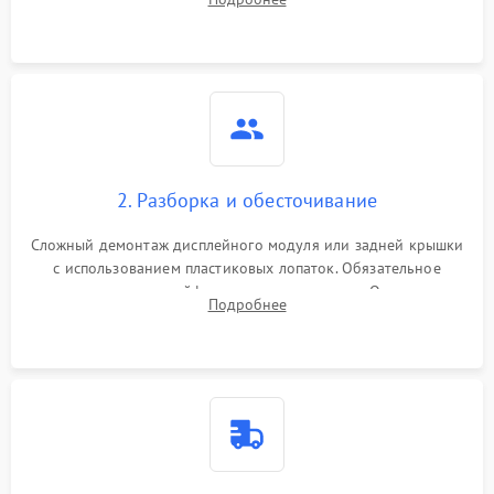
возможных неисправностей перед вскрытием.
2. Разборка и обесточивание
Сложный демонтаж дисплейного модуля или задней крышки
с использованием пластиковых лопаток. Обязательное
отключение шлейфов матрицы и питания. Очистка
Подробнее
массивной системы охлаждения от скопившейся пыли.