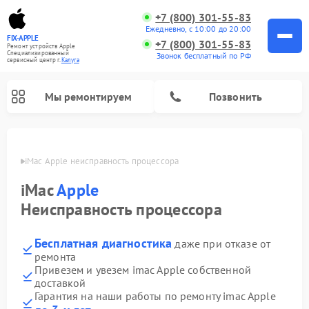
+7 (800) 301-55-83
Ежедневно, с 10:00 до 20:00
FIX-APPLE
+7 (800) 301-55-83
Ремонт устройств Apple
Специализированный
Звонок бесплатный по РФ
cервисный центр г.
Калуга
Мы ремонтируем
Позвонить
алуге
iMac Apple неисправность процессора
iMac
Apple
Неисправность процессора
Бесплатная диагностика
даже при отказе от
ремонта
Привезем и увезем imac Apple собственной
доставкой
Гарантия на наши работы по ремонту imac Apple