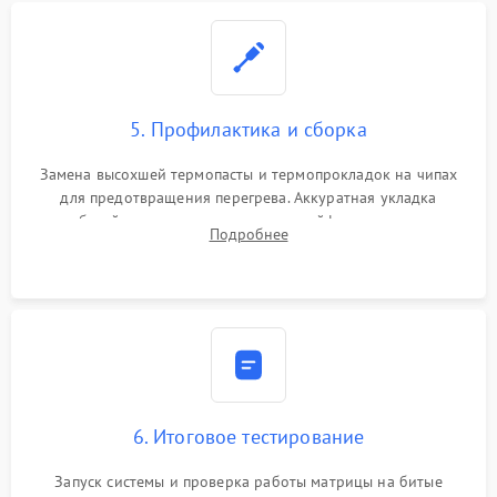
5. Профилактика и сборка
Замена высохшей термопасты и термопрокладок на чипах
для предотвращения перегрева. Аккуратная укладка
кабелей, подключение хрупких шлейфов матрицы и
Подробнее
надежная фиксация всех элементов внутри корпуса
моноблока.
6. Итоговое тестирование
Запуск системы и проверка работы матрицы на битые