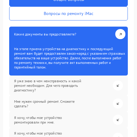
Вопросы по ремонту iMac
Какие документы вы предоставляете?
На этапе приема устройства на диагностику и последующий
ремонт вам будет предоставлен заказ-наряд с указанием страховых
обязательств на ваше устройство. Далее, после выполнения работ
по ремонту техники, вы получите акт выполненных работ и
гарантийный талон.
Я уже знаю в чем неисправность и какой
ремонт необходим. Для чего проводить
диагностику?
Мне нужен срочный ремонт. Сможете
сделать?
Я хочу, чтобы мое устройство
ремонтировали при мне.
Я хочу, чтобы мое устройство