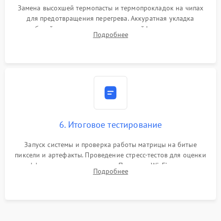
Замена высохшей термопасты и термопрокладок на чипах
для предотвращения перегрева. Аккуратная укладка
кабелей, подключение хрупких шлейфов матрицы и
Подробнее
надежная фиксация всех элементов внутри корпуса
моноблока.
6. Итоговое тестирование
Запуск системы и проверка работы матрицы на битые
пиксели и артефакты. Проведение стресс-тестов для оценки
эффективности охлаждения. Проверка Wi-Fi, камеры,
Подробнее
микрофона и всех портов перед выдачей устройства.