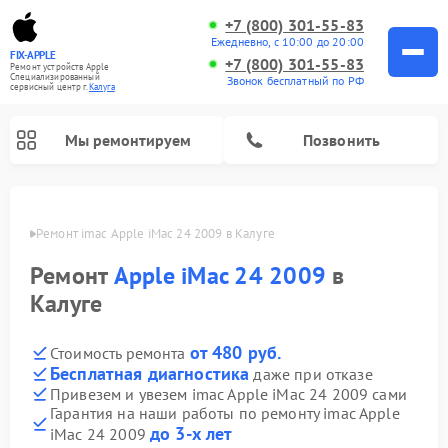
+7 (800) 301-55-83
Ежедневно, с 10:00 до 20:00
FIX-APPLE
+7 (800) 301-55-83
Ремонт устройств Apple
Специализированный
Звонок бесплатный по РФ
cервисный центр г.
Калуга
Мы ремонтируем
Позвонить
алуге
Ремонт imac Apple iMac 24 2009 в Калуге
Ремонт
Apple iMac 24 2009
в
Калуге
от 480 руб.
Стоимость ремонта
Бесплатная диагностика
даже при отказе
Привезем и увезем imac Apple iMac 24 2009 сами
Гарантия на наши работы по ремонту imac Apple
до 3-х лет
iMac 24 2009