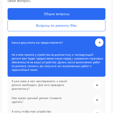
свой вопрос.
Общие вопросы
Вопросы по ремонту iMac
Какие документы вы предоставляете?
На этапе приема устройства на диагностику и последующий
ремонт вам будет предоставлен заказ-наряд с указанием страховых
обязательств на ваше устройство. Далее, после выполнения работ
по ремонту техники, вы получите акт выполненных работ и
гарантийный талон.
Я уже знаю в чем неисправность и какой
ремонт необходим. Для чего проводить
диагностику?
Мне нужен срочный ремонт. Сможете
сделать?
Я хочу, чтобы мое устройство