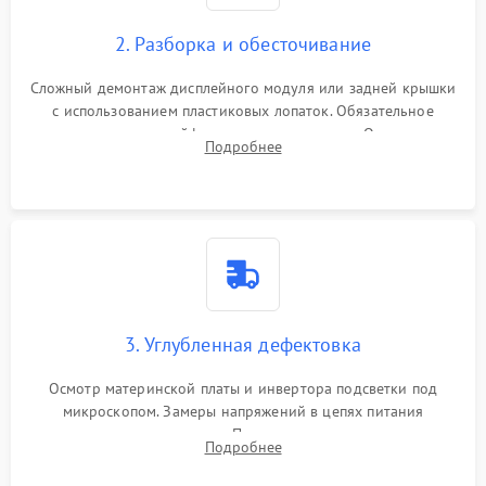
управления
Повреждение внутренних проводов
2. Разборка и обесточивание
Поломка батареи (если
2000 ₽
Подробнее →
есть)
Сложный демонтаж дисплейного модуля или задней крышки
Механические повреждения
с использованием пластиковых лопаток. Обязательное
Неисправность тачпада
отключение шлейфов матрицы и питания. Очистка
1500 ₽
Подробнее →
(если есть)
Подробнее
массивной системы охлаждения от скопившейся пыли.
Поломка веб-камеры
1000 ₽
Подробнее →
Неисправность
1000 ₽
Подробнее →
микрофона
Повреждение внутренних
1000 ₽
Подробнее →
3. Углубленная дефектовка
проводов
Осмотр материнской платы и инвертора подсветки под
Неисправность BIOS
1500 ₽
Подробнее →
микроскопом. Замеры напряжений в цепях питания
процессора и видеокарты. Проверка состояния жесткого
Подробнее
диска и оперативной памяти с помощью POST-карт и
мультиметра.