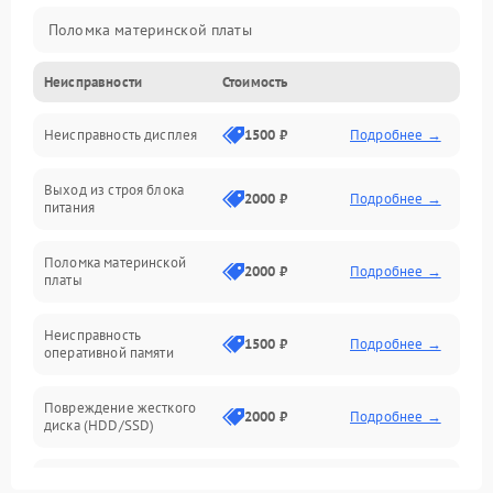
Поломка материнской платы
Неисправности
Стоимость
Неисправность системы охлаждения
Неисправность дисплея
1500 ₽
Подробнее →
Неисправность BIOS
Выход из строя блока
Повреждение корпуса
2000 ₽
Подробнее →
питания
Поломка аудиосистемы (динамики, разъёмы)
Поломка материнской
2000 ₽
Подробнее →
платы
Неисправность Wi-Fi модуля
Неисправность
1500 ₽
Подробнее →
оперативной памяти
Повреждение разъёмов (USB, HDMI и др.)
Повреждение жесткого
Поломка видеокарты
2000 ₽
Подробнее →
диска (HDD/SSD)
Неисправность процессора
Неисправность
2500 ₽
Подробнее →