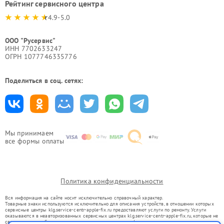
Рейтинг сервисного центра
4.9-5.0
ООО "Русервис"
ИНН 7702633247
ОГРН 1077746335776
Поделиться в соц. сетях:
Мы принимаем
все формы оплаты
Политика конфиденциальности
Вся информация на сайте носит исключительно справочный характер.
Товарные знаки используются исключительно для описания устройств, в отношении которых
сервисные центры klg.service-centr-apple-fix.ru предоставляют услуги по ремонту. Услуги
оказываются в неавторизованных сервисных центрах klg.service-centr-apple-fix.ru, которые не
связаны с правообладателями товарных знаков или их официальными представителями.