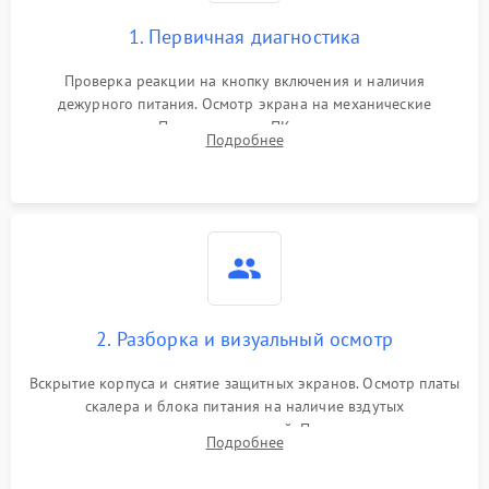
1. Первичная диагностика
Проверка реакции на кнопку включения и наличия
дежурного питания. Осмотр экрана на механические
повреждения. Подключение к ПК для оценки вывода
Подробнее
изображения, работы подсветки и выявления артефактов на
матрице.
2. Разборка и визуальный осмотр
Вскрытие корпуса и снятие защитных экранов. Осмотр платы
скалера и блока питания на наличие вздутых
конденсаторов, прогаров, окислений. Проверка надежности
Подробнее
контактов и целостности шлейфов матрицы.