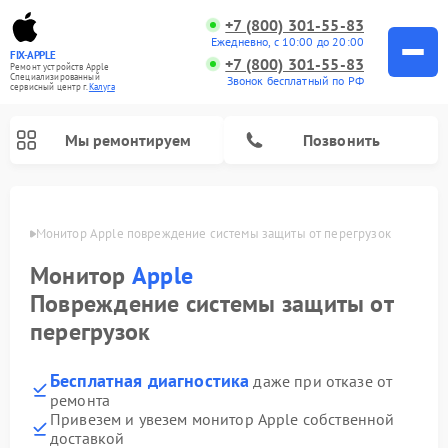
+7 (800) 301-55-83
Ежедневно, с 10:00 до 20:00
FIX-APPLE
+7 (800) 301-55-83
Ремонт устройств Apple
Специализированный
Звонок бесплатный по РФ
cервисный центр г.
Калуга
Мы ремонтируем
Позвонить
алуге
Монитор Apple повреждение системы защиты от перегрузок
Монитор
Apple
Повреждение системы защиты от
перегрузок
Бесплатная диагностика
даже при отказе от
ремонта
Привезем и увезем монитор Apple собственной
доставкой