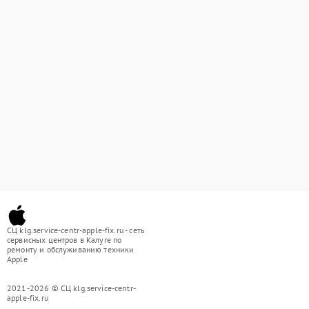
СЦ klg.service-centr-apple-fix.ru - сеть
сервисных центров в Калуге по
ремонту и обслуживанию техники
Apple
2021-2026 © СЦ klg.service-centr-
apple-fix.ru