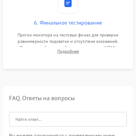
6. Финальное тестирование
Прогон монитора на тестовых фонах для проверки
равномерности подсветки и отсутствия искажений.
Проверка работоспособности всех портов (HDMI,
Подробнее
DisplayPort, VGA) и кнопок управления под нагрузкой в
течение пары часов.
FAQ. Ответы на вопросы
Вы можете ознакомиться с приведенными ниже