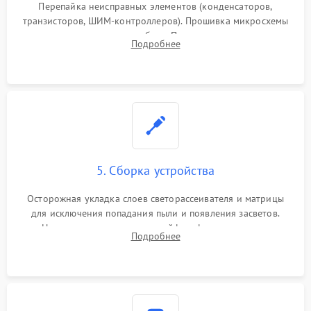
Перепайка неисправных элементов (конденсаторов,
транзисторов, ШИМ-контроллеров). Прошивка микросхемы
памяти при программных сбоях. При поломке подсветки —
Подробнее
разборка матрицы и замена выгоревших светодиодов.
5. Сборка устройства
Осторожная укладка слоев светорассеивателя и матрицы
для исключения попадания пыли и появления засветов.
Надежное подключение шлейфов, фиксация плат и
Подробнее
аккуратное защелкивание пластикового корпуса монитора.