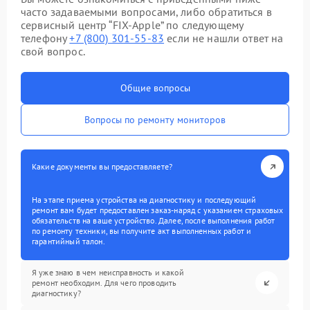
часто задаваемыми вопросами, либо обратиться в
сервисный центр “FIX-Apple” по следующему
телефону
+7 (800) 301-55-83
если не нашли ответ на
свой вопрос.
Общие вопросы
Вопросы по ремонту мониторов
Какие документы вы предоставляете?
На этапе приема устройства на диагностику и последующий
ремонт вам будет предоставлен заказ-наряд с указанием страховых
обязательств на ваше устройство. Далее, после выполнения работ
по ремонту техники, вы получите акт выполненных работ и
гарантийный талон.
Я уже знаю в чем неисправность и какой
ремонт необходим. Для чего проводить
диагностику?